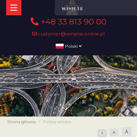
+48 33 813 90 00
customer@winieta-online.pl
Polski
Strona główna
/
Polska winieta
A
A
A