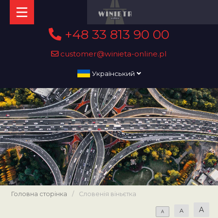
+48 33 813 90 00
customer@winieta-online.pl
Український
Головна сторінка
/
Словенія віньєтка
A
A
A