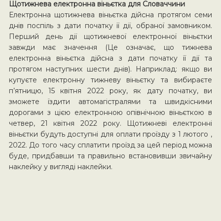
Щотижнева електронна віньєтка для Словаччини
Електронна щотижнева віньєтка дійсна протягом семи
днів поспіль з дати початку її дії, обраної замовником.
Перший день дії щотижневої електронної віньєтки
завжди має значення (Це означає, що тижнева
електронна віньєтка дійсна з дати початку її дії та
протягом наступних шести днів). Наприклад: якщо ви
купуєте електронну тижневу віньєтку та вибираєте
п’ятницю, 15 квітня 2022 року, як дату початку, ви
зможете їздити автомагістралями та швидкісними
дорогами з цією електронною опівнічною віньєткою в
четвер, 21 квітня 2022 року. Щотижневі електронні
віньєтки будуть доступні для оплати проїзду з 1 лютого ,
2022. До того часу сплатити проїзд за цей період можна
буде, придбавши та правильно встановивши звичайну
наклейку у вигляді наклейки.