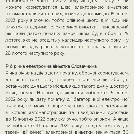
та виберете 15 квітня 2022 року як дату її набуття, ви
можете користуватися цією електронною віньєткою
автомагістралями та швидкісними дорогами до 15 квітня
2023 року включно, тобто опівночі цього дня. Єдиний
виняток із щорічної електронної віньєтки – високосний
рік, коли датою початку замовником буде обрано 29
лютого, яке не входить у календар наступного року – у
цьому випадку річна електронна віньєтка закінчується
28 лютого наступного року.
P ó річна електронна віньєтка Словаччина
Річна віньєтка діє з дати початку, обраної користувачем,
до кінця того ж дня через шість місяців або до
останнього дня цього місяця, якщо такого дня у шостому
місяці немає. Наприклад: якщо ви виберете 15 квітня
2022 року як дату початку дії багаторічної електронної
віньєтки, ви можете користуватися цією електронною
віньєткою автомагістралями та швидкісними дорогами
до 15 жовтня 2022 року включно, тобто опівночі. А якщо
ви виберете 31 травня 2022 року як дату початку дії,
термін дії річної електронної віньєтки закінчиться 30