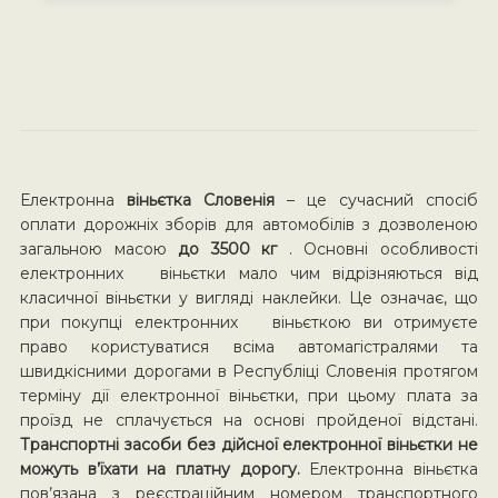
Електронна
віньєтка Словенія
– це сучасний спосіб
оплати дорожніх зборів для автомобілів з дозволеною
загальною масою
до 3500 кг
. Основні особливості
електронних віньєтки мало чим відрізняються від
класичної віньєтки у вигляді наклейки. Це означає, що
при покупці електронних віньєткою ви отримуєте
право користуватися всіма автомагістралями та
швидкісними дорогами в Республіці Словенія протягом
терміну дії електронної віньєтки, при цьому плата за
проїзд не сплачується на основі пройденої відстані.
Транспортні засоби без дійсної електронної віньєтки не
можуть в’їхати на платну дорогу.
Електронна віньєтка
пов’язана з реєстраційним номером транспортного