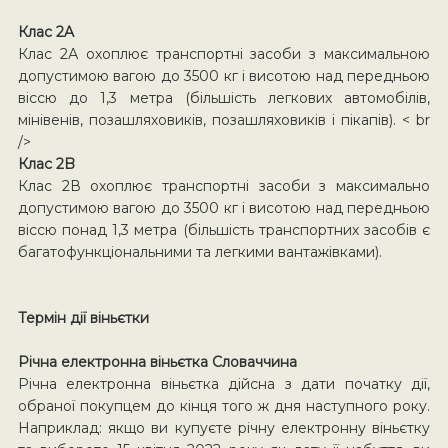
Клас 2A
Клас 2А охоплює транспортні засоби з максимальною
допустимою вагою до 3500 кг і висотою над передньою
віссю до 1,3 метра (більшість легкових автомобілів,
мінівенів, позашляховиків, позашляховиків і пікапів). < br
/>
Клас 2B
Клас 2В охоплює транспортні засоби з максимально
допустимою вагою до 3500 кг і висотою над передньою
віссю понад 1,3 метра (більшість транспортних засобів є
багатофункціональними та легкими вантажівками).
Термін дії віньєтки
Річна електронна віньєтка Словаччина
Річна електронна віньєтка дійсна з дати початку дії,
обраної покупцем до кінця того ж дня наступного року.
Наприклад: якщо ви купуєте річну електронну віньєтку