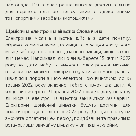
листопада. Річна електронна віньєтка доступна лише
для першого платного класу, який є двоколійними
транспортними засобами (мотоциклами).
Щомісячна електронна віньєтка Словаччина
Електронна місячна віньєтка дійсна з дати початку,
обраної користувачем, до кінця того ж дня наступного
місяця або до останнього дня цього місяця, якщо такого
дня немає. Наприклад: якщо ви виберете 15 квітня 2022
року як дату набуття чинності електронної місячної
віньєтки, ви можете використовувати автомагістралі та
швидкісні дороги з цією електронною віньєткою до 15
травня 2022 року включно, тобто опівночі цієї дати. А
якщо ви виберете 31 травня 2022 року як дату початку
дії, місячна електронна віньєтка закінчиться 30 червня.
Електронні щомісячні віньєтки будуть доступні для
оплати проїзду з 1 лютого 2022 року. До цього часу ви
зможете оплатити цей період, придбавши та правильно
встановивши звичайну віньєтку у вигляді наклейки.