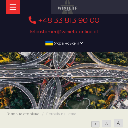
+48 33 813 90 00
customer@winieta-online.pl
Український
Головна сторінка
/
Естонія віньєтка
A
A
A